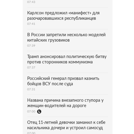
07:43
Карлсон предложил «манифест» для
разочаровавшихся республиканцев
07:41
В России запретили несколько моделей
китайских грузовиков
07:39
Трамп анонсировал политическую битву
против сторонников коммунизма
07:37
Российский генерал призвал казнить
бойцов ВСУ после суда
07:31
Названа причина внезапного ступора у
женщин-водителей на дороге
07:00
Отец 11-летней девочки заманил к себе
насильника дочери и устроил самосуд
07:00