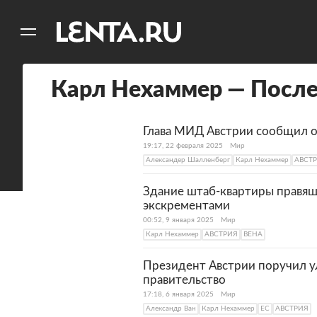
11
A
Карл Нехаммер — После
Глава МИД Австрии сообщил о
19:17, 22 февраля 2025
Мир
Александер Шалленберг
Карл Нехаммер
АВСТ
Здание штаб-квартиры правящ
экскрементами
00:52, 9 января 2025
Мир
Карл Нехаммер
АВСТРИЯ
ВЕНА
Президент Австрии поручил у
правительство
17:18, 6 января 2025
Мир
Александр Ван
Карл Нехаммер
ЕС
АВСТРИЯ