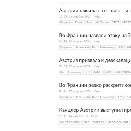
Австрия заявила о готовности
13:55, 5 сентября 2024
Мир
Владимир Путин
Дмитрий Песков
ОБСЕ
АВСТ
Во Франции назвали атаку на 
06:48, 12 августа 2024
Мир
Владимир Зеленский
Карл Нехаммер
НАТО
АВ
Австрия призвала к деэскалац
00:33, 12 августа 2024
Мир
Карл Нехаммер
ВСУ
МАГАТЭ
АВСТРИЯ
УКРА
Во Франции резко раскритико
00:41, 12 августа 2024
Мир
Владимир Зеленский
Карл Нехаммер
ВСУ
НАТ
Канцлер Австрии выступил пр
16:11, 16 июля 2024
Мир
Виктор Орбан
Карл Нехаммер
Европарламент