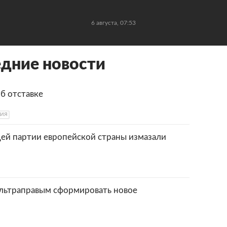
6 августа, 07:53
дние новости
б отставке
РИЯ
ей партии европейской страны измазали
льтраправым сформировать новое