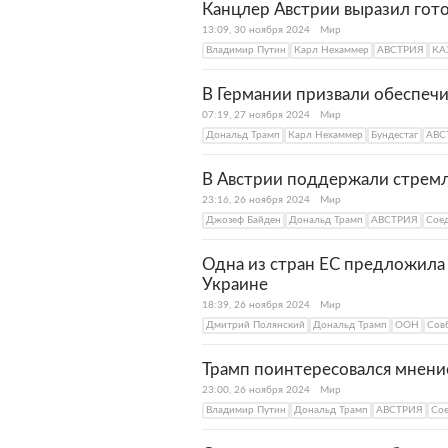
Канцлер Австрии выразил гот
13:09, 30 ноября 2024
Мир
Владимир Путин
Карл Нехаммер
АВСТРИЯ
КА
В Германии призвали обеспечи
07:19, 27 ноября 2024
Мир
Дональд Трамп
Карл Нехаммер
Бундестаг
АВС
В Австрии поддержали стремл
23:16, 26 ноября 2024
Мир
Джозеф Байден
Дональд Трамп
АВСТРИЯ
Сое
Одна из стран ЕС предложила
Украине
18:39, 26 ноября 2024
Мир
Дмитрий Полянский
Дональд Трамп
ООН
Сов
Трамп поинтересовался мнени
23:00, 26 ноября 2024
Мир
Владимир Путин
Дональд Трамп
АВСТРИЯ
Со