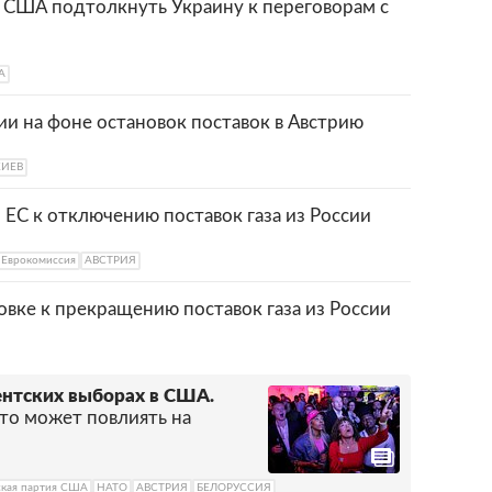
и США подтолкнуть Украину к переговорам с
А
сии на фоне остановок поставок в Австрию
КИЕВ
 ЕС к отключению поставок газа из России
Еврокомиссия
АВСТРИЯ
вке к прекращению поставок газа из России
ентских выборах в США.
что может повлиять на
ская партия США
НАТО
АВСТРИЯ
БЕЛОРУССИЯ