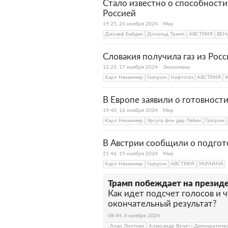
Стало известно о способност
Россией
19:25, 26 ноября 2024
Мир
Джозеф Байден
Дональд Трамп
АВСТРИЯ
ВЕН
Словакия получила газ из Рос
12:23, 17 ноября 2024
Экономика
Карл Нехаммер
Газпром
Нафтогаз
АВСТРИЯ
В Европе заявили о готовности
19:40, 16 ноября 2024
Мир
Карл Нехаммер
Урсула фон дер Ляйен
Газпром
В Австрии сообщили о подгото
21:46, 15 ноября 2024
Мир
Карл Нехаммер
Газпром
АВСТРИЯ
УКРАИНА
Трамп побеждает на презид
Как идет подсчет голосов и 
окончательный результат?
08:44, 6 ноября 2024
Алан Лихтман
Александр Вучич
Демократиче