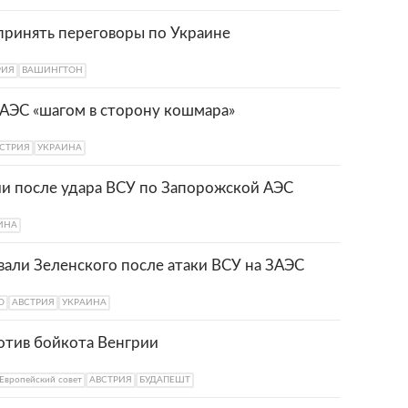
 принять переговоры по Украине
РИЯ
ВАШИНГТОН
ЗАЭС «шагом в сторону кошмара»
СТРИЯ
УКРАИНА
ии после удара ВСУ по Запорожской АЭС
ИНА
вали Зеленского после атаки ВСУ на ЗАЭС
О
АВСТРИЯ
УКРАИНА
отив бойкота Венгрии
Европейский совет
АВСТРИЯ
БУДАПЕШТ