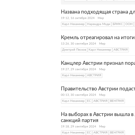
Названа подходящая страна дл
19:12, 16 октября 2024
Мир
Карл Нехаммер
Нарендра Моди
БРИКС
ООН
Кремль отреагировал на итоги
13:26, 30 сентября 2024
Мир
Дмитрий Песков
Карл Нехаммер
АВСТРИЯ
Канцлер Австрии признал пор
19:27, 29 сентября 2024
Мир
Карл Нехаммер
АВСТРИЯ
Правительство Австрии подас
00:13, 30 сентября 2024
Мир
Карл Нехаммер
ЕС
АВСТРИЯ
ВЕНГРИЯ
На выборах в Австрии вышла 
санкций партия
19:18, 29 сентября 2024
Мир
Карл Нехаммер
ЕС
АВСТРИЯ
ВЕНГРИЯ