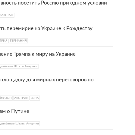
овность посетить Россию при одном условии
ЗАХСТАН
ть перемирие на Украине к Рождеству
ТРИЯ
ГЕРМАНИЯ
ение Трампа к миру на Украине
динённые Штаты Америки
 площадку для мирных переговоров по
без ООН
АВСТРИЯ
ВЕНА
ем о Путине
единённые Штаты Америки