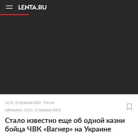
11
A
12:15, 13 февраля 2023
Россия
(обновлено: 12:23, 13 февраля 2023)
Стало известно еще об одной казни
бойца ЧВК «Вагнер» на Украине