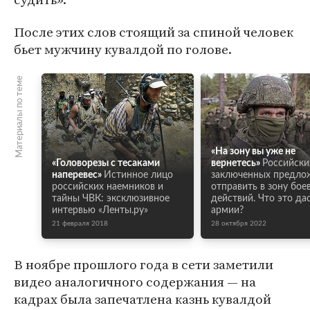
После этих слов стоящий за спиной человек
бьет мужчину кувалдой по голове.
Материалы по теме
«На зону вы уже не
«Головорезы с тесаками
вернетесь»
Российски
наперевес»
Истинное лицо
заключенных предло
российских наемников и
отправить в зону бое
тайны ЧВК: эксклюзивное
действий. Что это да
интервью «Ленты.ру»
армии?
21 февраля 2018
28 октября 2022
В ноябре прошлого года в сети заметили
видео аналогичного содержания — на
кадрах была запечатлена казнь кувалдой