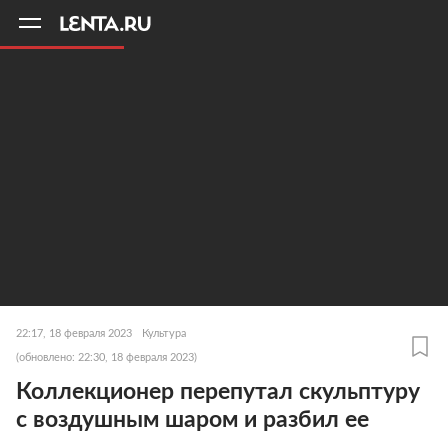
11
A
22:17, 18 февраля 2023
Культура
(обновлено: 22:30, 18 февраля 2023)
Коллекционер перепутал скульптуру
с воздушным шаром и разбил ее