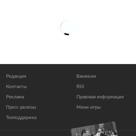
Редакция
Вакансии
Контакты
RSS
Реклама
Правовая информация
Пресс-релизы
Мини-игры
Техподдержка