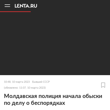
11
A
10:48, 10 марта 2023
Бывший СССР
(обновлено: 11:07, 10 марта 2023)
Молдавская полиция начала обыски
по делу о беспорядках