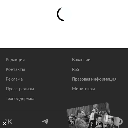
Редакция
Вакансии
Контакты
RSS
Реклама
Правовая информация
Пресс-релизы
Мини-игры
Техподдержка