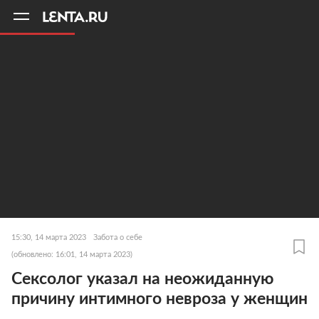
11
A
15:30, 14 марта 2023
Забота о себе
(обновлено: 16:01, 14 марта 2023)
Сексолог указал на неожиданную
причину интимного невроза у женщин