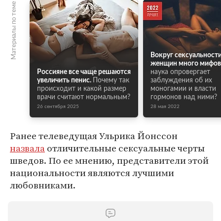
Материалы по теме
Вокруг сексуальност
женщин много мифов
Россияне все чаще решаются
наука опровергает
увеличить пенис.
Почему так
заблуждения об их
происходит и какой размер
моногамии и власти
врачи считают нормальным?
гормонов над ними?
26 сентября 2025
28 мая 2022
Ранее телеведущая Ульрика Йонссон
назвала
отличительные сексуальные черты
шведов. По ее мнению, представители этой
национальности являются лучшими
любовниками.