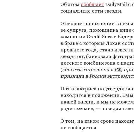
Об этом
сообщает
DailyMail с
социальные сети звезды.
О скором пополнении в семье
ее супруга, помощника вице
компании Credit Suisse Баде
в браке с которым Лохан сост
прошлого года, стало известн
звезда опубликовала фотогр
детского комбинезона с надп
(
соцсеть запрещена в
РФ
; пр
признана в России экстремис
Позже актриса подтвердила 
находится в положении. «Мы 
нашей жизни, и мы не можем
родителями», — поведала зве
О том, на каком сроке находи
не сообщается.