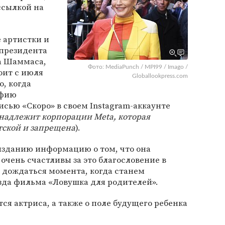
 ссылкой на
 артистки и
-президента
ра Шаммаса,
Фото: MediaPunch / MPI99 / Imago /
оит с июля
Globallookpress.com
о, когда
афию
исью «Скоро» в своем Instagram-аккаунте
инадлежит корпорации Meta, которая
тской и запрещена
).
изданию информацию о том, что она
очень счастливы за это благословение в
 дождаться момента, когда станем
зда фильма «Ловушка для родителей».
тся актриса, а также о поле будущего ребенка