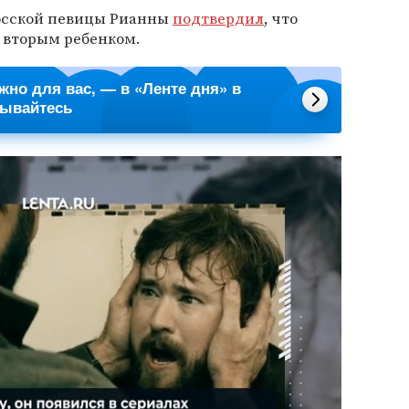
осской певицы Рианны
подтвердил
, что
 вторым ребенком.
ажно для вас, — в «Ленте дня» в
сывайтесь