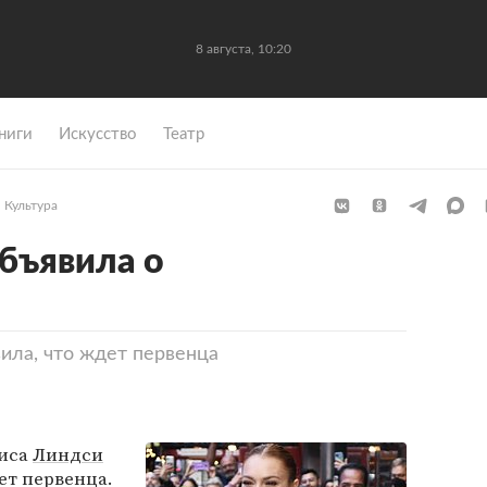
8 августа, 10:20
ниги
Искусство
Театр
Культура
бъявила о
ила, что ждет первенца
риса
Линдси
ет первенца.