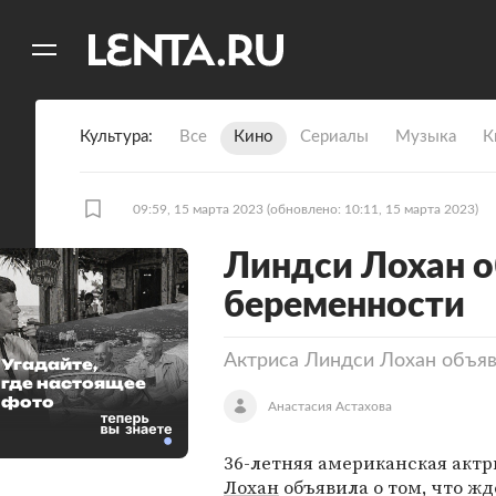
11
A
Культура
Все
Кино
Сериалы
Музыка
К
09:59, 15 марта 2023
(обновлено: 10:11, 15 марта 2023)
Линдси Лохан о
беременности
Актриса Линдси Лохан объяв
Угадайте,
где настоящее
фото
Анастасия Астахова
36-летняя американская акт
Лохан
объявила о том, что жд