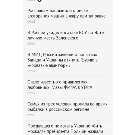
Россиянам напомнили о риске
возгорания машин в жару при заправке
09:59
В России увидели в атаке ВСУ по Ялте
личную месть Зеленского
09:52
В МИД России заявили о попытках
Запада и Украины втянуть Грузию в
«кровавые авантюры»
09:49
Стало известно о привилегиях
любовницы главы ФИФА в УЕФА
09:47
Семья из трех человек пропала во время
рыбалки в российском регионе
09:33
Призвавшего помогать Украине «бить
москаля» президента Польши назвали