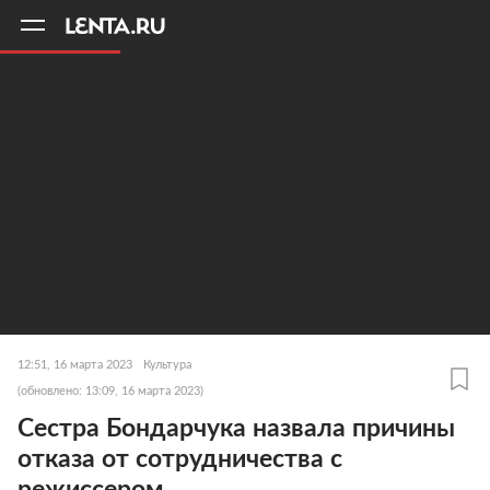
11
A
12:51, 16 марта 2023
Культура
(обновлено: 13:09, 16 марта 2023)
Сестра Бондарчука назвала причины
отказа от сотрудничества с
режиссером