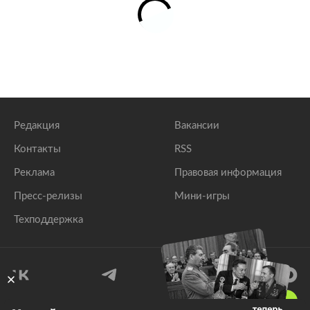
Редакция
Вакансии
Контакты
RSS
Реклама
Правовая информация
Пресс-релизы
Мини-игры
Техподдержка
18
+