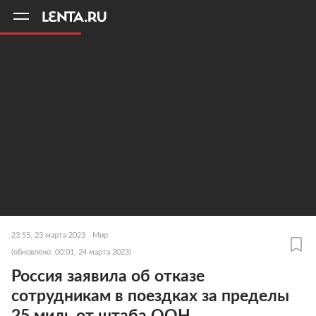
11
A
23:55, 23 марта 2023
Мир
(обновлено: 00:01, 24 марта 2023)
Россия заявила об отказе
сотрудникам в поездках за пределы
25 миль от штаба ООН