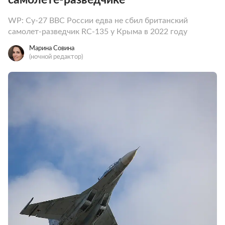
WP: Су-27 ВВС России едва не сбил британский
самолет-разведчик RC-135 у Крыма в 2022 году
Марина Совина
(ночной редактор)