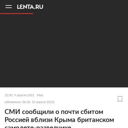
11
A
22:00, 9 апреля 2023
Мир
(обновлено: 06:58, 10 апреля 2023)
СМИ сообщили о почти сбитом
Россией вблизи Крыма британском
самолете-разведчике