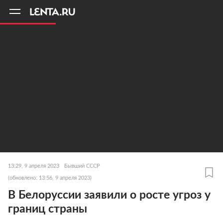
11
A
13:29, 9 апреля 2023
Бывший СССР
(обновлено: 13:56, 9 апреля 2023)
В Белоруссии заявили о росте угроз у
границ страны