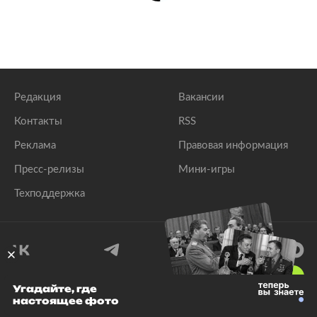
Редакция
Вакансии
Контакты
RSS
Реклама
Правовая информация
Пресс-релизы
Мини-игры
Техподдержка
18
+
Угадайте, где
настоящее фото
© 1999–2026 Все права защищены.
ООО «Лента.Ру»