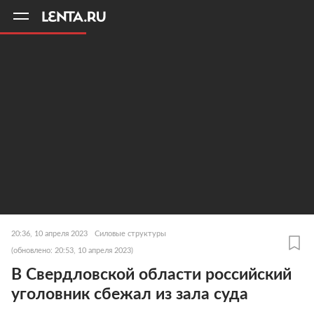
11
A
20:36, 10 апреля 2023
Силовые структуры
(обновлено: 20:53, 10 апреля 2023)
В Свердловской области российский
уголовник сбежал из зала суда