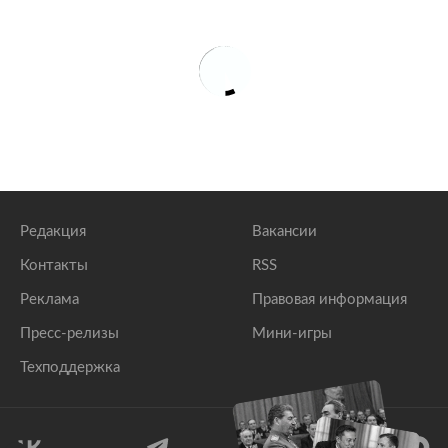
Редакция
Вакансии
Контакты
RSS
Реклама
Правовая информация
Пресс-релизы
Мини-игры
Техподдержка