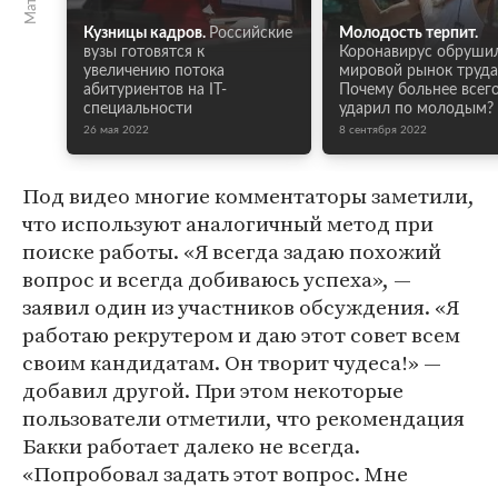
Кузницы кадров.
Российские
Молодость терпит.
вузы готовятся к
Коронавирус обруши
увеличению потока
мировой рынок труда
абитуриентов на IT-
Почему больнее всег
специальности
ударил по молодым?
26 мая 2022
8 сентября 2022
Под видео многие комментаторы заметили,
что используют аналогичный метод при
поиске работы. «Я всегда задаю похожий
вопрос и всегда добиваюсь успеха», —
заявил один из участников обсуждения. «Я
работаю рекрутером и даю этот совет всем
своим кандидатам. Он творит чудеса!» —
добавил другой. При этом некоторые
пользователи отметили, что рекомендация
Бакки работает далеко не всегда.
«Попробовал задать этот вопрос. Мне