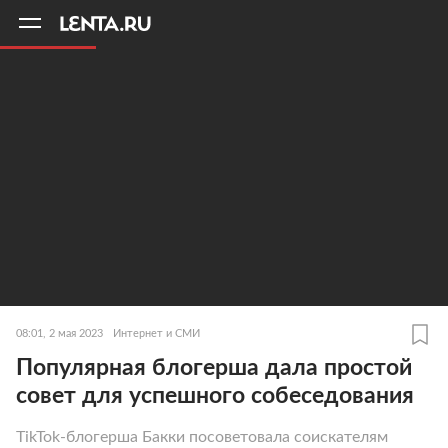
11
A
08:01, 2 мая 2023
Интернет и СМИ
Популярная блогерша дала простой
совет для успешного собеседования
TikTok-блогерша Бакки посоветовала соискателям