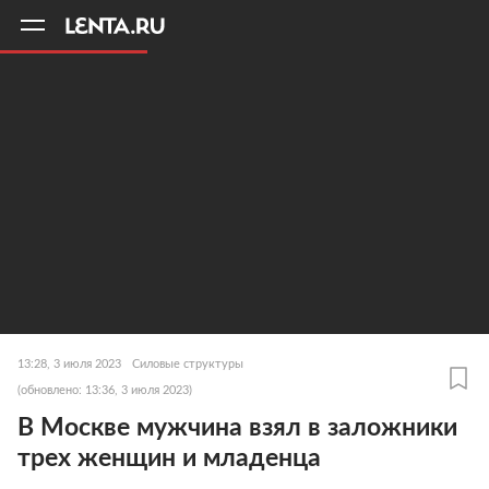
11
A
13:28, 3 июля 2023
Силовые структуры
(обновлено: 13:36, 3 июля 2023)
В Москве мужчина взял в заложники
трех женщин и младенца