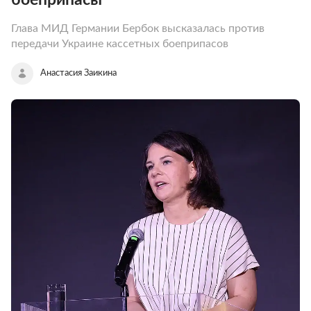
Глава МИД Германии Бербок высказалась против
передачи Украине кассетных боеприпасов
Анастасия Заикина