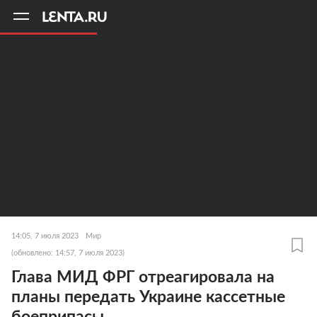
11
A
14:05, 7 июля 2023
Мир
(обновлено: 14:57, 7 июля 2023)
Глава МИД ФРГ отреагировала на
планы передать Украине кассетные
боеприпасы