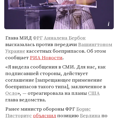
Глава МИД
ФРГ
Анналена Бербок
высказалась против передачи
Вашингтоном
Украине
кассетных боеприпасов. Об этом
сообщает
РИА Новости
.
«Я видела сообщения в СМИ. Для нас, как
подписавшей стороны, действует
соглашение [запрещающее применение
боеприпасов такого типа], заключенное в
Осло
», — отреагировала на планы
США
глава ведомства.
Ранее министр обороны ФРГ
Борис
Писториус
объяснил
позицию
Берлина
по