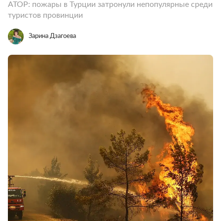
АТОР: пожары в Турции затронули непопулярные среди
туристов провинции
Зарина Дзагоева