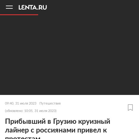
11
A
09:40, 31 июля 2023
Путешествия
(обновлено: 10:05, 31 июля 2023)
Прибывший в Грузию круизный
лайнер с россиянами привел к
протестам