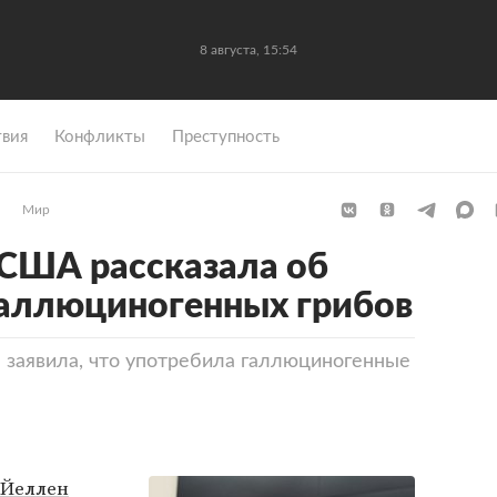
8 августа, 15:54
вия
Конфликты
Преступность
Мир
США рассказала об
галлюциногенных грибов
заявила, что употребила галлюциногенные
 Йеллен