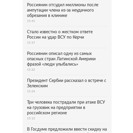
Россиянин отсудил миллионы после
ампутации члена из-за неудачного
обрезания в клинике
15:45
Стало известно о жестком ответе
России на удар ВСУ по Керчи
15:37
Россиянин описал одну из самых
опасных стран Латинской Америки
фразой «люди улыбались»
15:32
Президент Сербии рассказал о встрече с
Зеленским
15:24
Три человека пострадали при атаке ВСУ
на грузовик на предприятии в
российском регионе
15:12
В Госдуме предложили ввести скидку на