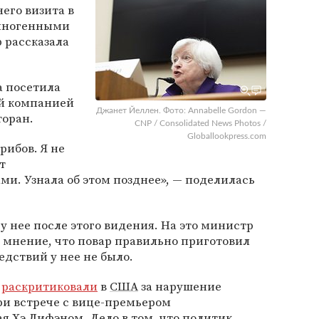
него визита в
циногенными
 рассказала
а посетила
ой компанией
Джанет Йеллен. Фото: Annabelle Gordon —
торан.
CNP / Consolidated News Photos /
Globallookpress.com
рибов. Я не
т
и. Узнала об этом позднее», — поделилась
у нее после этого видения. На это министр
 мнение, что повар правильно приготовил
едствий у нее не было.
о
раскритиковали
в
США
за нарушение
ри встрече с вице-премьером
ая
Хэ Лифэном. Дело в том, что политик