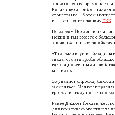
заявила, что во время послед
Китай
съела грибы с галлю
свойствами. Об этом министр
в интервью телеканалу
CNN
.
По словам Йеллен, в июле он
Пекин
и там вместе с больш
зашла в «очень хороший» рес
«Там было вкусное блюдо из г
знала, что эти грибы обладаю
галлюциногенными свойствам
министр.
Журналист спросил, были ли 
засмеялась. Йеллен выразила
грибы, поэтому никаких посл
Ранее Джанет Йеллен жестк
дипломатического этикета п
Государственного совета Кит