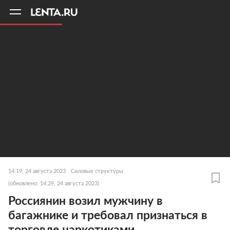
11
A
14:19, 24 августа 2023
Силовые структуры
(обновлено: 14:29, 24 августа 2023)
Россиянин возил мужчину в
багажнике и требовал признаться в
торговле наркотиками