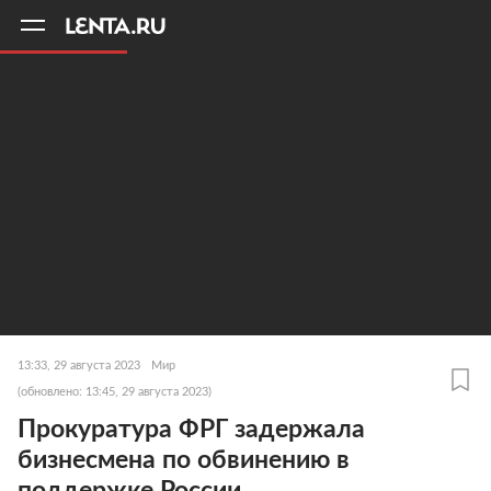
11
A
13:33, 29 августа 2023
Мир
(обновлено: 13:45, 29 августа 2023)
Прокуратура ФРГ задержала
бизнесмена по обвинению в
поддержке России