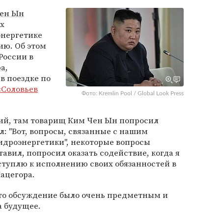
ен Ын
х
энергетике
сию. Об этом
России в
ра
,
в поездке по
«Соловьев
Фото: Kremlin Pool / Global Look Press
ний, там товарищ Ким Чен Ын попросил
л: "Вот, вопросы, связанные с нашим
идроэнергетики", некоторые вопросы
авил, попросил оказать содействие, когда я
ступлю к исполнению своих обязанностей в
Мацегора.
что обсуждение было очень предметным и
а будущее.