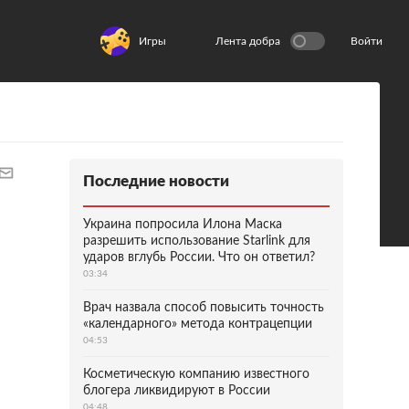
Игры
Лента добра
Войти
Последние новости
Украина попросила Илона Маска
разрешить использование Starlink для
ударов вглубь России. Что он ответил?
03:34
Врач назвала способ повысить точность
«календарного» метода контрацепции
04:53
Косметическую компанию известного
блогера ликвидируют в России
04:48