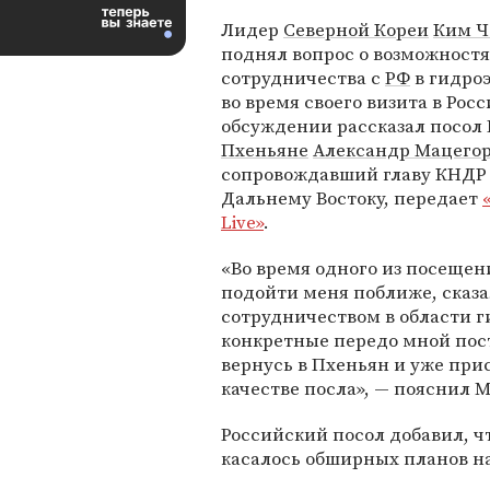
Лидер
Северной Кореи
Ким Ч
поднял вопрос о возможностя
сотрудничества с
РФ
в гидро
во время своего визита в Рос
обсуждении рассказал посол 
Пхеньяне
Александр Мацего
сопровождавший главу КНДР 
Дальнему Востоку, передает
Live»
.
«Во время одного из посеще
подойти меня поближе, сказа
сотрудничеством в области г
конкретные передо мной пост
вернусь в Пхеньян и уже при
качестве посла», — пояснил 
Российский посол добавил, 
касалось обширных планов н