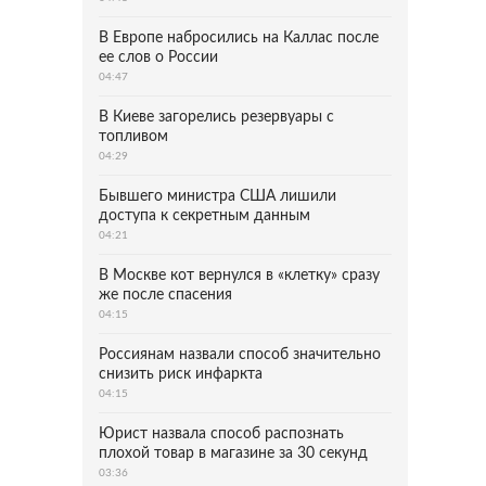
В Европе набросились на Каллас после
ее слов о России
04:47
В Киеве загорелись резервуары с
топливом
04:29
Бывшего министра США лишили
доступа к секретным данным
04:21
В Москве кот вернулся в «клетку» сразу
же после спасения
04:15
Россиянам назвали способ значительно
снизить риск инфаркта
04:15
Юрист назвала способ распознать
плохой товар в магазине за 30 секунд
03:36