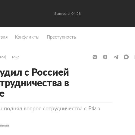
8 августа, 04:58
вия
Конфликты
Преступность
023)
Мир
удил с Россией
трудничества в
е
 поднял вопрос сотрудничества с РФ в
ейный