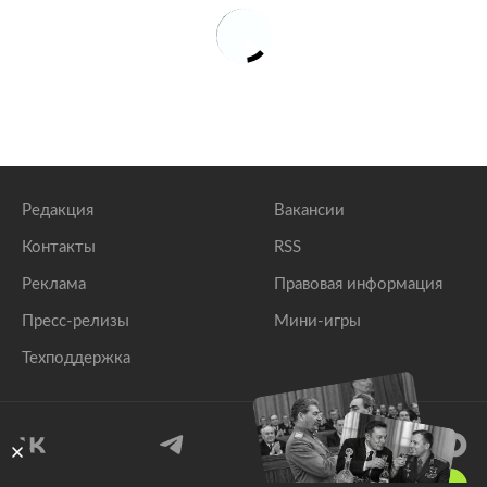
Редакция
Вакансии
Контакты
RSS
Реклама
Правовая информация
Пресс-релизы
Мини-игры
Техподдержка