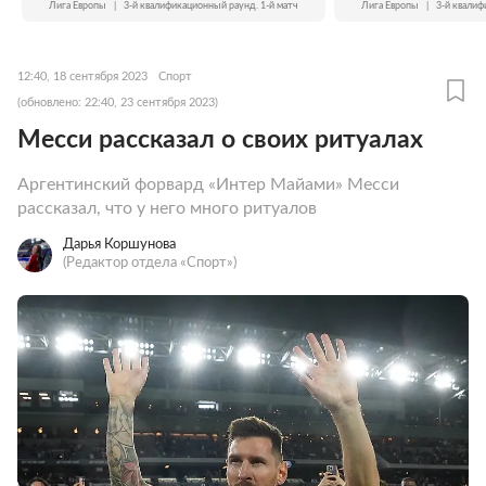
Лига Европы
|
3-й квалификационный раунд. 1-й матч
Лига Европы
|
3-й квалиф
12:40, 18 сентября 2023
Спорт
(обновлено: 22:40, 23 сентября 2023)
Месси рассказал о своих ритуалах
Аргентинский форвард «Интер Майами» Месси
рассказал, что у него много ритуалов
Дарья Коршунова
(Редактор отдела «Спорт»)