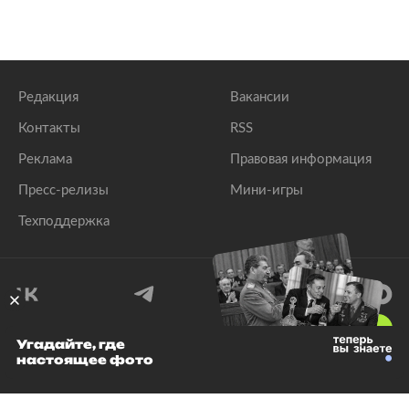
Редакция
Вакансии
Контакты
RSS
Реклама
Правовая информация
Пресс-релизы
Мини-игры
Техподдержка
18
+
Угадайте, где
настоящее фото
© 1999–2026 Все права защищены.
ООО «Лента.Ру»