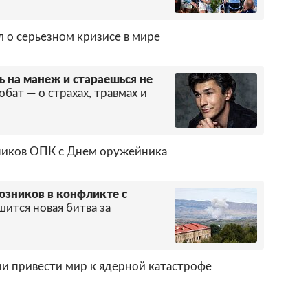
 о серьезном кризисе в мире
 на манеж и стараешься не
бат — о страхах, травмах и
ников ОПК с Днем оружейника
юзников в конфликте с
шится новая битва за
ии привести мир к ядерной катастрофе