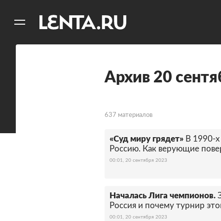
11
A
Архив 20 сентя
637 материалов
«Суд миру грядет»
В 1990-х
Россию. Как верующие повер
00:01, 20 сентября 2023
Началась Лига чемпионов.
Россия и почему турнир это
00:01, 20 сентября 2023