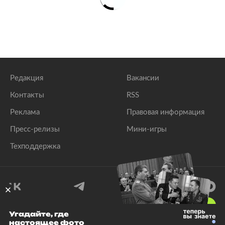
Редакция
Вакансии
Контакты
RSS
Реклама
Правовая информация
Пресс-релизы
Мини-игры
Техподдержка
18
+
Угадайте, где
настоящее фото
© 1999–2026 Все права защищены.