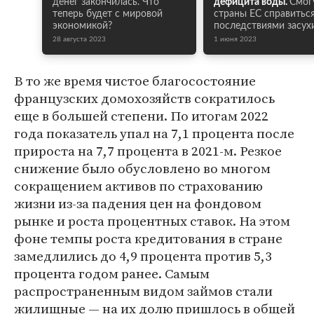
денег закончилась. Что
дефицита воды.
Смог
теперь будет с мировой
страны ЕС справиться
экономикой?
последствиями засух
28 августа 2023
1 июня 2023
В то же время чистое благосостояние
французских домохозяйств сократилось
еще в большей степени. По итогам 2022
года показатель упал на 7,1 процента после
прироста на 7,7 процента в 2021-м. Резкое
снижение было обусловлено во многом
сокращением активов по страхованию
жизни из-за падения цен на фондовом
рынке и роста процентных ставок. На этом
фоне темпы роста кредитования в стране
замедлились до 4,9 процента против 5,3
процента годом ранее. Самым
распространенным видом займов стали
жилищные — на их долю пришлось в общей