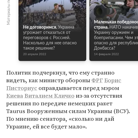
Материалы по теме
Маленькая победоно
Не договоримся.
Украина
страна.
НАТО накачив
угрожает отказаться от
Украину оружием и
переговоров с Россией.
боеприпасами. Чем э
Насколько для нее опасно
опасно для республи
такое решение?
Донбасса?
20 апреля 2022
14 февраля 2022
Политик подчеркнул, что ему странно
видеть, как министр обороны
ФРГ
Борис
Писториус
оправдывается перед мэром
Киева
Виталием Кличко
из-за отсутствия
решения по передаче немецких ракет
Taurus Вооруженным силам Украины (ВСУ).
По мнению сенатора, «сколько ни дай
Украине, ей все будет мало».