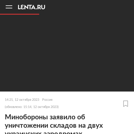
11
A
14:21, 12 октября 2023
Россия
(обновлено: 15:14, 12 октября 2023)
Минобороны заявило об
уничтожении складов на двух
украинских аэродромах