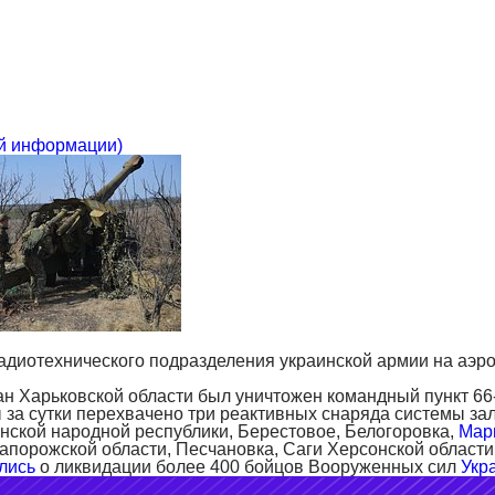
ой информации)
адиотехнического подразделения украинской армии на аэро
ан Харьковской области был уничтожен командный пункт 6
за сутки перехвачено три реактивных снаряда системы за
нской народной республики, Берестовое, Белогоровка,
Мар
апорожской области, Песчановка, Саги Херсонской области
лись
о ликвидации более 400 бойцов Вооруженных сил
Укр