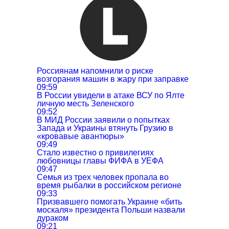
Россиянам напомнили о риске
возгорания машин в жару при заправке
09:59
В России увидели в атаке ВСУ по Ялте
личную месть Зеленского
09:52
В МИД России заявили о попытках
Запада и Украины втянуть Грузию в
«кровавые авантюры»
09:49
Стало известно о привилегиях
любовницы главы ФИФА в УЕФА
09:47
Семья из трех человек пропала во
время рыбалки в российском регионе
09:33
Призвавшего помогать Украине «бить
москаля» президента Польши назвали
дураком
09:21