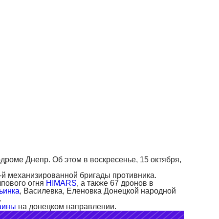
дроме Днепр. Об этом в воскресенье, 15 октября,
6-й механизированной бригады противника.
лпового огня
HIMARS
, а также 67 дронов в
ьинка
, Василевка, Еленовка Донецкой народной
.
аины
на донецком направлении.