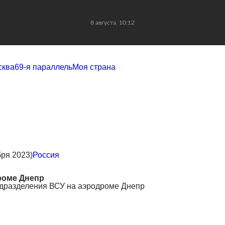
8 августа, 10:12
сква
69-я параллель
Моя страна
бря 2023)
Россия
роме Днепр
одразделения ВСУ на аэродроме Днепр