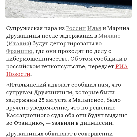
Супружеская пара из
России
Илья
и Марина
Дружинины после задержания в
Милане
(
Италия
) будут депортированы во
Францию
, где они проходят по делу о
кибермошенничестве. Об этом сообщили в
российском генконсульстве, передает
РИА
Новости
.
«Итальянский адвокат сообщил нам, что
супругам Дружининым, которые были
задержаны 25 августа в Мальпенсе, было
вручено уведомление, что по решению
Кассационного суда оба они будут выданы
во Францию», — заявили в дипмиссии.
Дружининых обвиняют в совершении