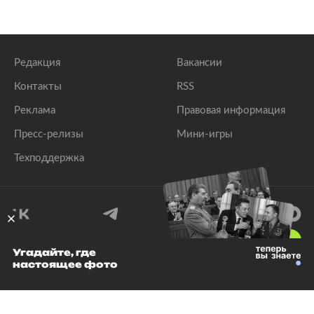
Редакция
Вакансии
Контакты
RSS
Реклама
Правовая информация
Пресс-релизы
Мини-игры
Техподдержка
18
+
Угадайте, где
настоящее фото
© 1999–2026 Все права защищены.
ООО «Лента.Ру»
Лента добра