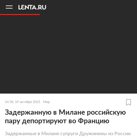
11
A
14:58, 19 октября 2023
Мир
Задержанную в Милане российскую
пару депортируют во Францию
Задержанные в Милане супруги Дружинины из России