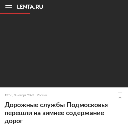
11
A
13:55, 3 ноября 2023
Россия
Дорожные службы Подмосковья
перешли на зимнее содержание
дорог