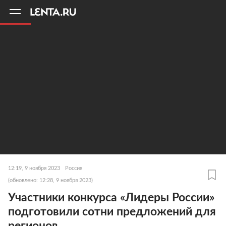
11
A
12:19, 9 ноября 2023
Россия
(обновлено: 12:28, 9 ноября 2023)
Участники конкурса «Лидеры России»
подготовили сотни предложений для
регионов