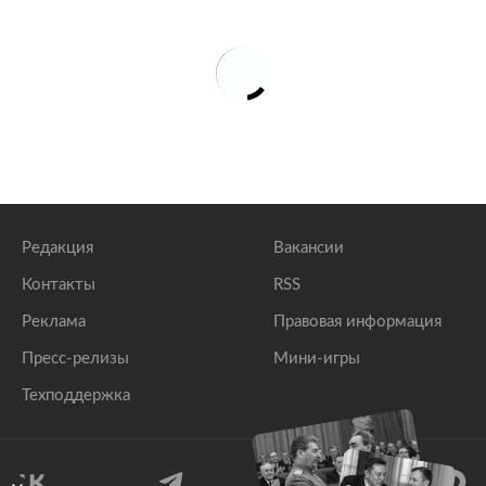
Редакция
Вакансии
Контакты
RSS
Реклама
Правовая информация
Пресс-релизы
Мини-игры
Техподдержка