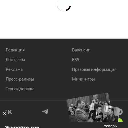
Редакция
Вакансии
Контакты
RSS
Реклама
Правовая информация
Пресс-релизы
Мини-игры
Техподдержка
18
+
Угадайте, где