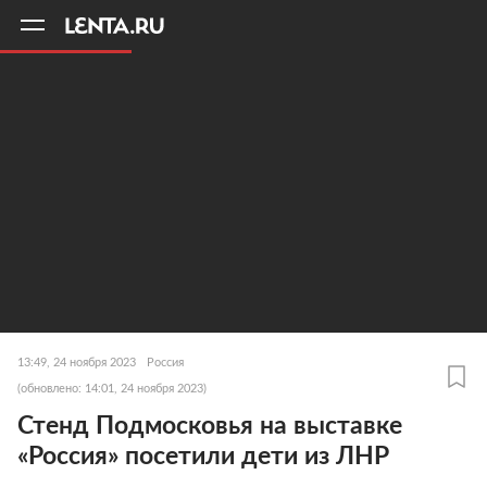
11
A
13:49, 24 ноября 2023
Россия
(обновлено: 14:01, 24 ноября 2023)
Стенд Подмосковья на выставке
«Россия» посетили дети из ЛНР