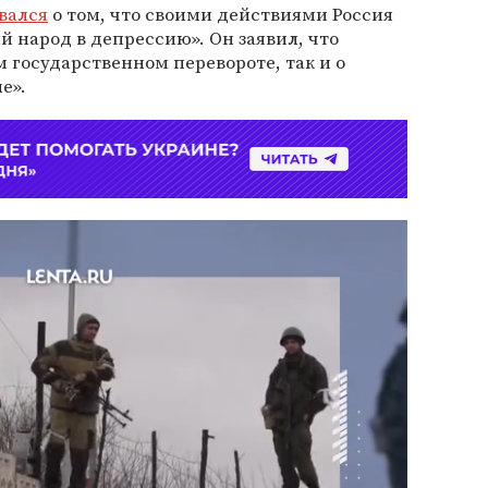
вался
о том, что своими действиями Россия
й народ в депрессию». Он заявил, что
м государственном перевороте, так и о
е».