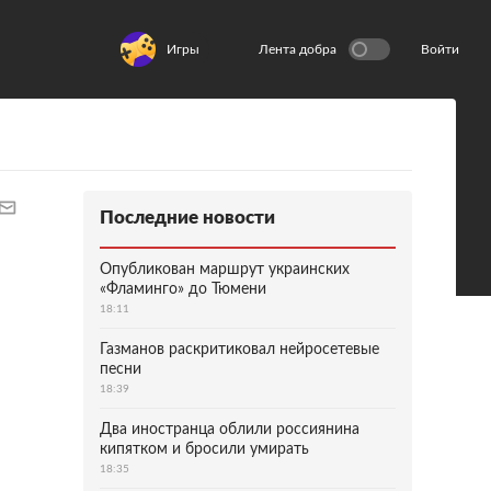
Игры
Лента добра
Войти
Последние новости
Опубликован маршрут украинских
«Фламинго» до Тюмени
18:11
Газманов раскритиковал нейросетевые
песни
18:39
Два иностранца облили россиянина
кипятком и бросили умирать
18:35