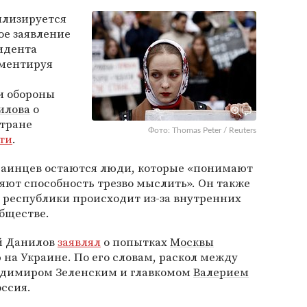
илизируется
кое заявление
идента
мментируя
и обороны
илова
о
стране
Фото: Thomas Peter / Reuters
ти
.
краинцев остаются люди, которые «понимают
яют способность трезво мыслить». Он также
 республики происходит из-за внутренних
бществе.
й Данилов
заявлял
о попытках
Москвы
на Украине. По его словам, раскол между
адимиром Зеленским и главкомом
Валерием
ссия.