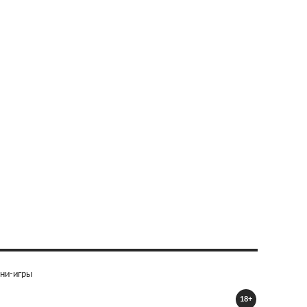
ни-игры
18+