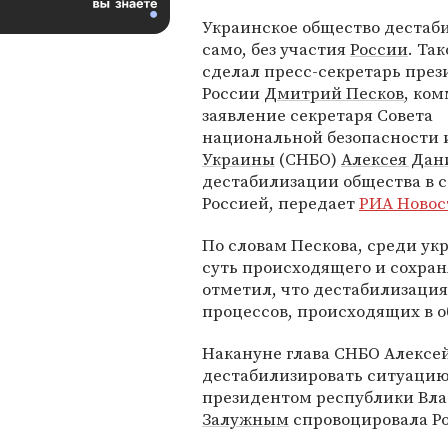
Украинское общество дестаб
само, без участия
России
. Та
сделал пресс-секретарь през
России
Дмитрий Песков
, ко
заявление секретаря Совета
национальной безопасности 
Украины
(СНБО)
Алексея Дан
дестабилизации общества в 
Россией, передает
РИА Новос
По словам Пескова, среди у
суть происходящего и сохран
отметил, что дестабилизация
процессов, происходящих в о
Накануне глава СНБО Алексе
дестабилизировать ситуацию 
президентом республики Вл
Залужным
спровоцировала Ро