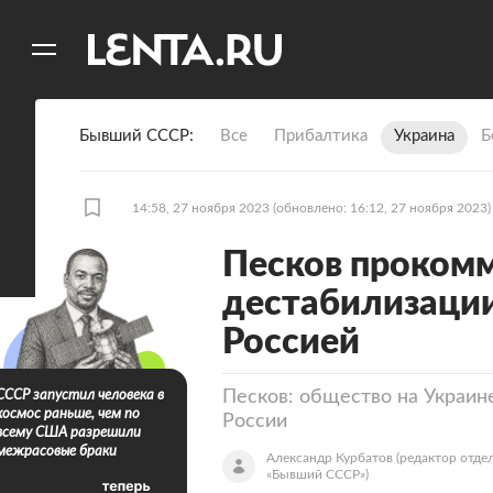
11
A
Бывший СССР
Все
Прибалтика
Украина
Б
14:58, 27 ноября 2023
(обновлено: 16:12, 27 ноября 2023)
Песков прокомм
дестабилизации
Россией
Песков: общество на Украине
СССР запустил человека в
космос раньше, чем по
России
всему США разрешили
межрасовые браки
Александр Курбатов
(редактор отде
«Бывший СССР»)