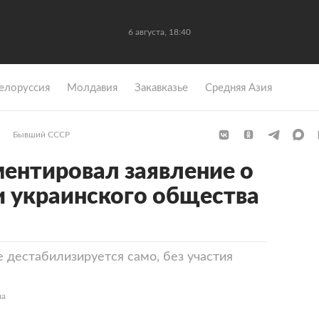
6 августа, 18:40
елоруссия
Молдавия
Закавказье
Средняя Азия
Бывший СССР
ентировал заявление о
 украинского общества
 дестабилизируется само, без участия
ла