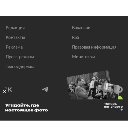
Редакция
Вакансии
Контакты
RSS
Реклама
Правовая информация
Пресс-релизы
Мини-игры
Техподдержка
18
+
Угадайте, где
настоящее фото
© 1999–2026 Все права защищены.
ООО «Лента.Ру»
Лента добра