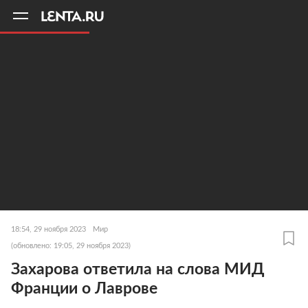
11
A
18:54, 29 ноября 2023
Мир
(обновлено: 19:05, 29 ноября 2023)
Захарова ответила на слова МИД
Франции о Лаврове