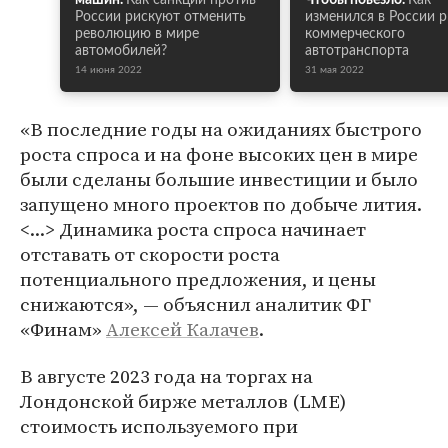
машин.
Как санкции против
Чтобы повезло.
Как
России рискуют отменить
изменился в России 
революцию в мире
коммерческого
автомобилей?
автотранспорта
14 июня 2022
31 мая 2022
«В последние годы на ожиданиях быстрого
роста спроса и на фоне высоких цен в мире
были сделаны большие инвестиции и было
запущено много проектов по добыче лития.
<...> Динамика роста спроса начинает
отставать от скорости роста
потенциального предложения, и цены
снижаются», — объяснил аналитик ФГ
«Финам»
Алексей Калачев
.
В августе 2023 года на торгах на
Лондонской бирже металлов (LME)
стоимость используемого при