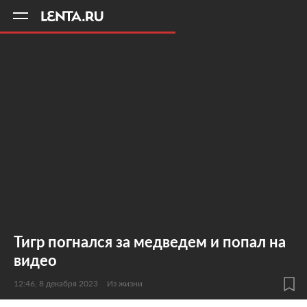
11
A
Тигр погнался за медведем и попал на
видео
12:46, 8 декабря 2023
Из жизни