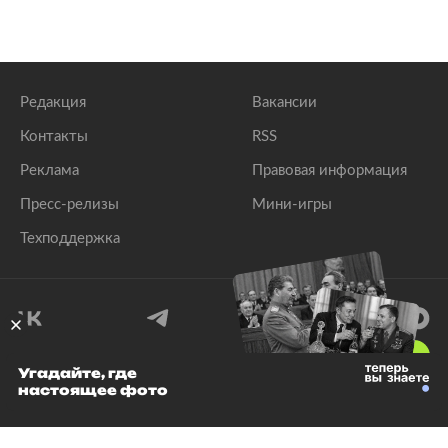
Редакция
Вакансии
Контакты
RSS
Реклама
Правовая информация
Пресс-релизы
Мини-игры
Техподдержка
18
+
Угадайте, где
настоящее фото
© 1999–2026 Все права защищены.
ООО «Лента.Ру»