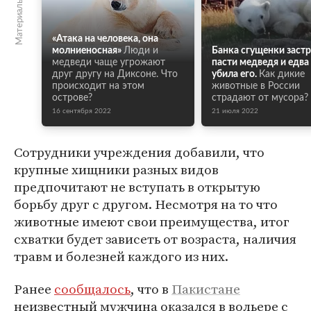
Материалы по теме
«Атака на человека, она
молниеносная»
Люди и
Банка сгущенки застр
медведи чаще угрожают
пасти медведя и едва
друг другу на Диксоне. Что
убила его.
Как дикие
происходит на этом
животные в России
острове?
страдают от мусора?
16 сентября 2022
21 июля 2022
Сотрудники учреждения добавили, что
крупные хищники разных видов
предпочитают не вступать в открытую
борьбу друг с другом. Несмотря на то что
животные имеют свои преимущества, итог
схватки будет зависеть от возраста, наличия
травм и болезней каждого из них.
Ранее
сообщалось
, что в
Пакистане
неизвестный мужчина оказался в вольере с