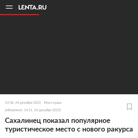
11
A
13:58, 24 декабря 2023
Моя страна
(обновлено: 14:11, 24 декабря 2023)
Сахалинец показал популярное
туристическое место с нового ракурса