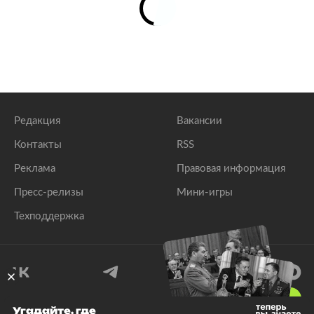
Редакция
Вакансии
Контакты
RSS
Реклама
Правовая информация
Пресс-релизы
Мини-игры
Техподдержка
18
+
Угадайте, где