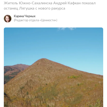
Житель Южно-Сахалинска Андрей Кафкан показал
останец Лягушка с нового ракурса
Карина Черных
(Редактор отдела «Ценности»)