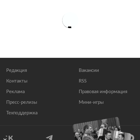
Редакция
Вакансии
Контакты
RSS
Реклама
Правовая информация
Пресс-релизы
Мини-игры
Техподдержка