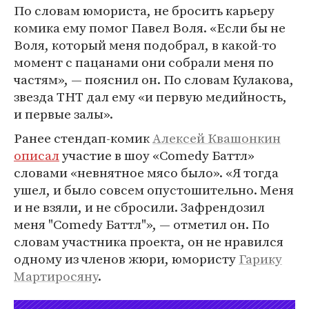
По словам юмориста, не бросить карьеру
комика ему помог Павел Воля. «Если бы не
Воля, который меня подобрал, в какой-то
момент с пацанами они собрали меня по
частям», — пояснил он. По словам Кулакова,
звезда ТНТ дал ему «и первую медийность,
и первые залы».
Ранее стендап-комик
Алексей Квашонкин
описал
участие в шоу «Comedy Баттл»
словами «невнятное мясо было». «Я тогда
ушел, и было совсем опустошительно. Меня
и не взяли, и не сбросили. Зафрендозил
меня "Comedy Баттл"», — отметил он. По
словам участника проекта, он не нравился
одному из членов жюри, юмористу
Гарику
Мартиросяну
.