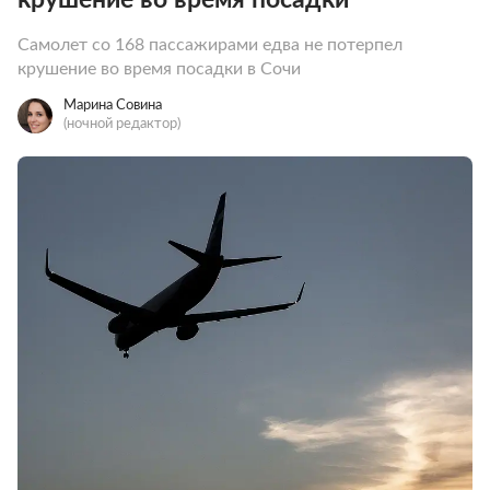
Самолет со 168 пассажирами едва не потерпел
крушение во время посадки в Сочи
Марина Совина
(ночной редактор)