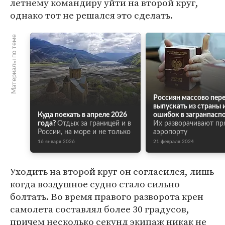
летнему командиру уйти на второй круг,
однако тот не решался это сделать.
Материалы по теме
Россиян массово пер
выпускать из страны и
Куда поехать в апреле 2026
ошибок в загранпаспо
года?
Отдых за границей и в
Их разворачивают пр
России, на море и не только
аэропорту
16 января 2026
21 февраля 2024
Уходить на второй круг он согласился, лишь
когда воздушное судно стало сильно
болтать. Во время правого разворота крен
самолета составлял более 30 градусов,
причем несколько секунд экипаж никак не