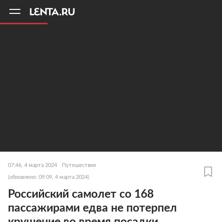
11
A
07:46, 4 марта 2024
Путешествия
(обновлено: 09:09, 4 марта 2024)
Российский самолет со 168
пассажирами едва не потерпел
крушение во время посадки