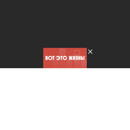
Лента добра
деактивирована. Добро
пожаловать в реальный
мир.
ЖЗЛ