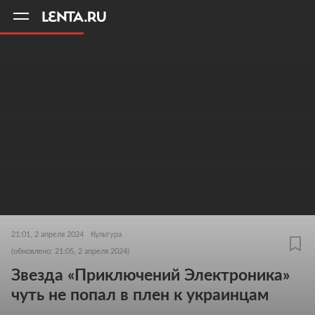
11
A
21:01, 2 апреля 2024
Культура
(обновлено: 21:05, 2 апреля 2024)
Звезда «Приключений Электроника»
чуть не попал в плен к украинцам