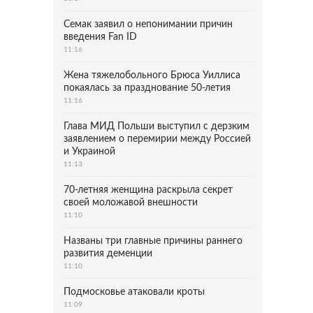
Семак заявил о непонимании причин
введения Fan ID
11:16
Жена тяжелобольного Брюса Уиллиса
покаялась за празднование 50-летия
11:16
Глава МИД Польши выступил с дерзким
заявлением о перемирии между Россией
и Украиной
11:13
70-летняя женщина раскрыла секрет
своей моложавой внешности
11:10
Названы три главные причины раннего
развития деменции
11:10
Подмосковье атаковали кроты
11:09