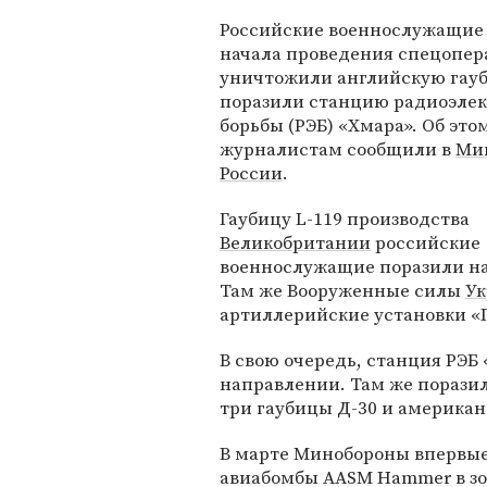
Российские военнослужащие 
начала проведения спецопе
уничтожили английскую гауб
поразили станцию радиоэле
борьбы (РЭБ) «Хмара». Об это
журналистам сообщили в
Ми
России
.
Гаубицу L-119 производства
Великобритании
российские
военнослужащие поразили на
Там же Вооруженные силы
У
артиллерийские установки «Г
В свою очередь, станция РЭБ
направлении. Там же поразил
три гаубицы Д-30 и американ
В марте Минобороны впервы
авиабомбы AASM Hammer в зо