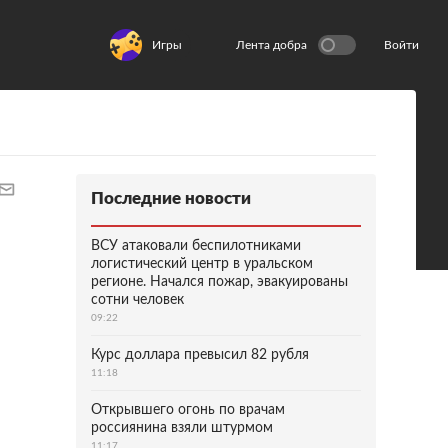
Игры
Лента добра
Войти
Последние новости
ВСУ атаковали беспилотниками
логистический центр в уральском
регионе. Начался пожар, эвакуированы
сотни человек
09:22
Курс доллара превысил 82 рубля
11:18
Открывшего огонь по врачам
россиянина взяли штурмом
11:17