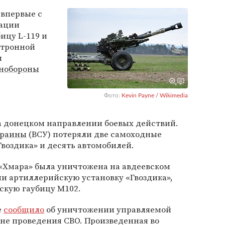
впервые с
рации
ицу L-119 и
ктронной
м
нобороны
Фото:
Kevin Payne / Wikimedia
 донецком направлении боевых действий.
краины
(ВСУ) потеряли две самоходные
воздика» и десять автомобилей.
 «Хмара» была уничтожена на авдеевском
и артиллерийскую установку «Гвоздика»,
скую гаубицу М102.
е
сообщило
об уничтожении управляемой
не проведения СВО. Произведенная во