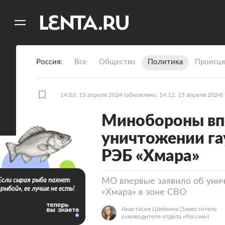
11
A
Россия
Все
Общество
Политика
Происше
14:03, 15 апреля 2024
(обновлено: 14:12, 15 апреля 2024)
Минобороны вп
уничтожении га
РЭБ «Хмара»
МО впервые заявило об унич
Если сырая рыба пахнет
«рыбой», ее лучше не есть!
«Хмара» в зоне СВО
Анастасия Шейкина
(Заместитель
руководителя отдела «Россия»)