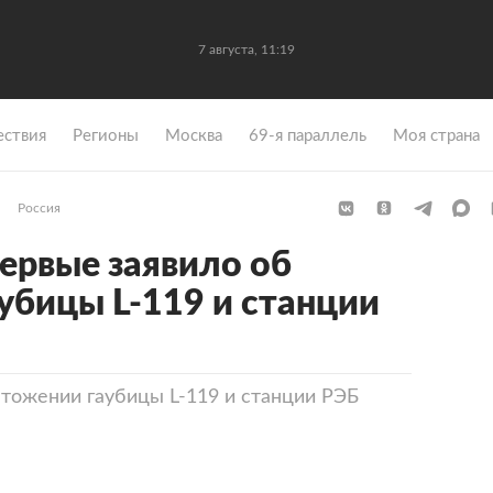
7 августа, 11:19
ствия
Регионы
Москва
69-я параллель
Моя страна
Россия
ервые заявило об
убицы L-119 и станции
тожении гаубицы L-119 и станции РЭБ