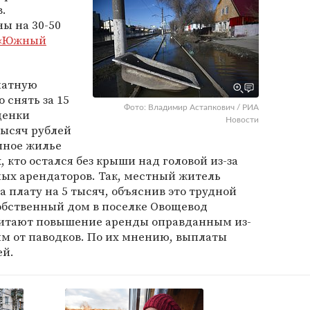
.
ы на 30-50
«Южный
натную
 снять за 15
Фото: Владимир Астапкович / РИА
ценки
Новости
тысяч рублей
мное жилье
, кто остался без крыши над головой из-за
ных арендаторов. Так, местный житель
а плату на 5 тысяч, объяснив это трудной
обственный дом в поселке Овощевод
считают повышение аренды оправданным из-
м от паводков. По их мнению, выплаты
ей.