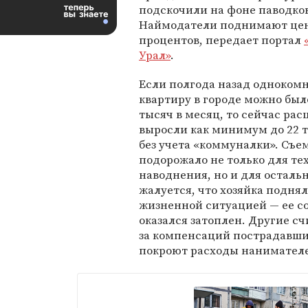
подскочили на фоне паводков
Наймодатели поднимают цен
процентов, передает портал
Урал»
.
Если полгода назад одноком
квартиру в городе можно было
тысяч в месяц, то сейчас рас
выросли как минимум до 22 
без учета «коммуналки». Съе
подорожало не только для тех
наводнения, но и для осталь
жалуется, что хозяйка поднял
жизненной ситуацией — ее с
оказался затоплен. Другие 
за компенсаций пострадавши
покроют расходы нанимател