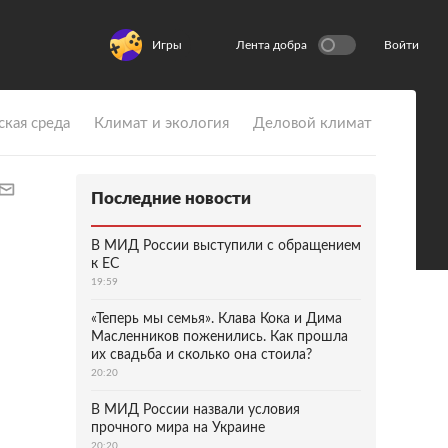
Игры
Лента добра
Войти
ская среда
Климат и экология
Деловой климат
Последние новости
В МИД России выступили с обращением
к ЕС
19:59
«Теперь мы семья». Клава Кока и Дима
Масленников поженились. Как прошла
их свадьба и сколько она стоила?
20:20
В МИД России назвали условия
прочного мира на Украине
20:20