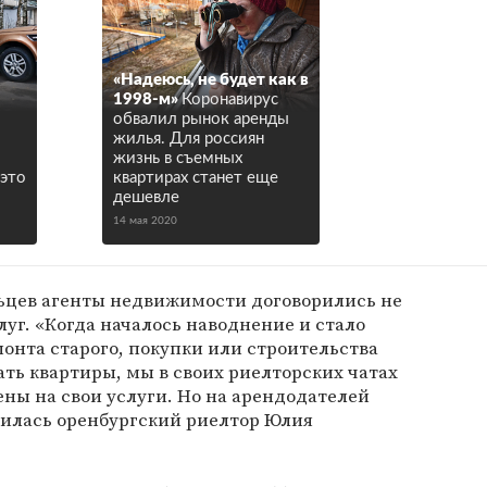
«Надеюсь, не будет как в
1998-м»
Коронавирус
обвалил рынок аренды
жилья. Для россиян
жизнь в съемных
 это
квартирах станет еще
дешевле
14 мая 2020
льцев агенты недвижимости договорились не
луг. «Когда началось наводнение и стало
монта старого, покупки или строительства
ть квартиры, мы в своих риелторских чатах
ны на свои услуги. Но на арендодателей
лилась оренбургский риелтор Юлия