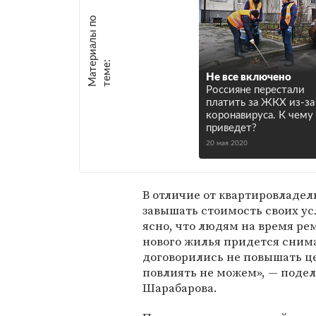
М
а
т
р
и
а
л
ы
п
о
т
е
м
е
е
:
Не все включено
Россияне перестали
платить за ЖКХ из-за
коронавируса. К чему
приведет?
20 мая 2020
В отличие от квартировладе
завышать стоимость своих ус
ясно, что людям на время ре
нового жилья придется снима
договорились не повышать це
повлиять не можем», — поде
Шарабарова.