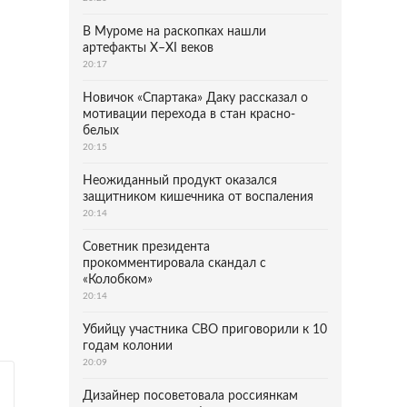
В Муроме на раскопках нашли
артефакты X–XI веков
20:17
Новичок «Спартака» Даку рассказал о
мотивации перехода в стан красно-
белых
20:15
Неожиданный продукт оказался
защитником кишечника от воспаления
20:14
Советник президента
прокомментировала скандал с
«Колобком»
20:14
Убийцу участника СВО приговорили к 10
годам колонии
20:09
Дизайнер посоветовала россиянкам