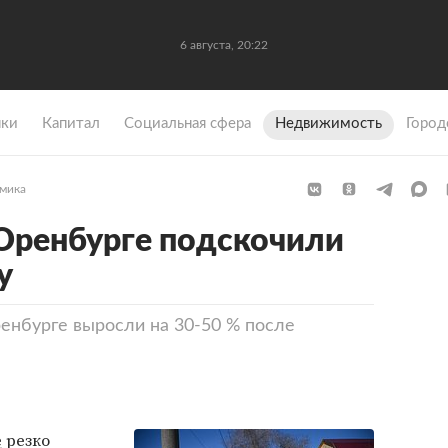
6 августа, 20:22
ки
Капитал
Социальная сфера
Недвижимость
Город
мика
Оренбурге подскочили
у
ренбурге выросли на 30-50 % после
е
резко