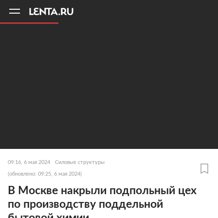
11
A
09:16, 6 мая 2024
Силовые структуры
(обновлено: 09:25, 6 мая 2024)
В Москве накрыли подпольный цех
по производству поддельной
бытовой химии