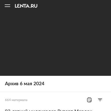
11
A
Архив 6 мая 2024
664 материала
Все рубрики
Россия