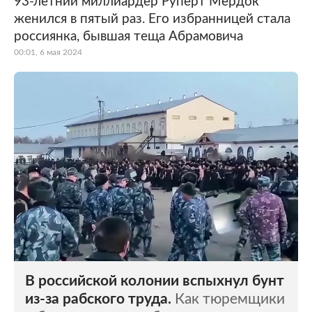
93-летний миллиардер Руперт Мердок
женился в пятый раз. Его избранницей стала
Мир
Бывший СССР
россиянка, бывшая теща Абрамовича
00:01, 6 мая 2024
Экономика
Силовые структуры
Наука и техника
Спорт
Культура
Интернет и СМИ
Ценности
Путешествия
Из жизни
Среда обитания
Забота о себе
Авто
В российской колонии вспыхнул бунт
из-за рабского труда.
Как тюремщики