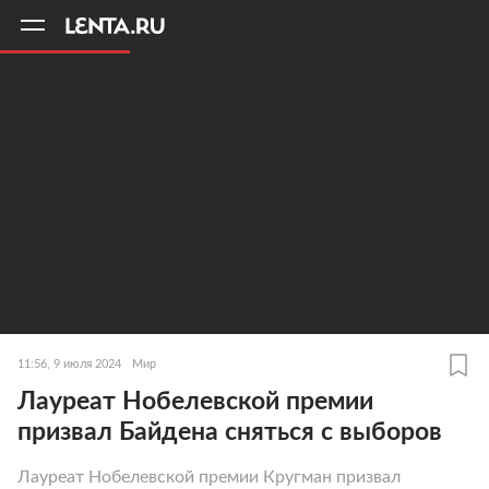
11
A
11:56, 9 июля 2024
Мир
Лауреат Нобелевской премии
призвал Байдена сняться с выборов
Лауреат Нобелевской премии Кругман призвал