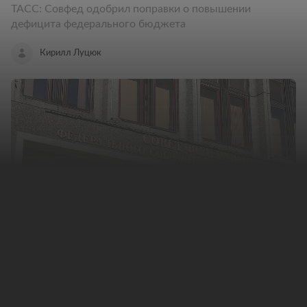
ТАСС: Совфед одобрил поправки о повышении
дефицита федерального бюджета
Кирилл Луцюк