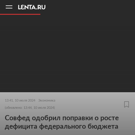
11
A
13:41, 10 июля 2024
Экономика
(обновлено: 13:44, 10 июля 2024)
Совфед одобрил поправки о росте
дефицита федерального бюджета