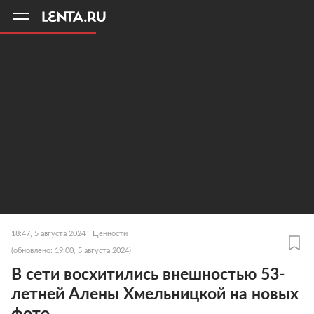
11
A
18:47, 5 августа 2024
Ценности
(обновлено: 19:00, 5 августа 2024)
В сети восхитились внешностью 53-
летней Алены Хмельницкой на новых
фото