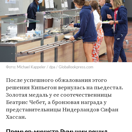
Фото: Michael Kappeler / dpa / Globallookpress.com
После успешного обжалования этого
решения Кипьегон вернулась на пьедестал.
Золотая медаль у ее соотечественницы
Беатрис Чебет, а бронзовая награда у
представительницы Нидерландов Сифан
Хассан.
Премьер-министр Румынии решил