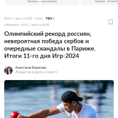
Монреаль — парный разряд
Германия — Вторая Б
00:24, 7 августа 2024
Спорт
(обновлено: 10:51, 7 августа 2024)
Олимпийский рекорд россиян,
невероятная победа сербов и
очередные скандалы в Париже.
Итоги 11-го дня Игр-2024
Анастасия Борисова
(Редактор отдела «Спорт»)