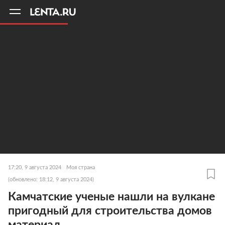
11
A
17:20, 9 августа 2024
Моя страна
(обновлено: 18:12, 9 августа 2024)
Камчатские ученые нашли на вулкане
пригодный для строительства домов
материал